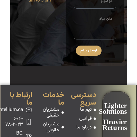
ارسال پیام
دسترسی
خدمات
ارتباط با
سریع
ما
ما
Lighter
تیم ما
مشتریان
tellium.ca
Solutions
حقیقی
قوانین
604-
Heavier
مشتریان
7802023
درباره ما
Returns
حقوقی
BC,