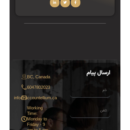
ارسال پيام
BC, Canada
6047802023
info@accountellium.ca
Working
Time:
Monday to
Friday - 9
am to 5 pm