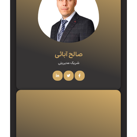
صالح آبائی
شریک مدیریتی