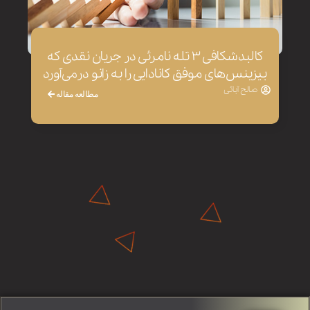
کالبدشکافی ۳ تله نامرئی در جریان نقدی که
بیزینس‌های موفق کانادایی را به زانو درمی‌آورد
صالح آبائی
مطالعه مقاله