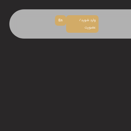
وارد شوید/
En
عضویت