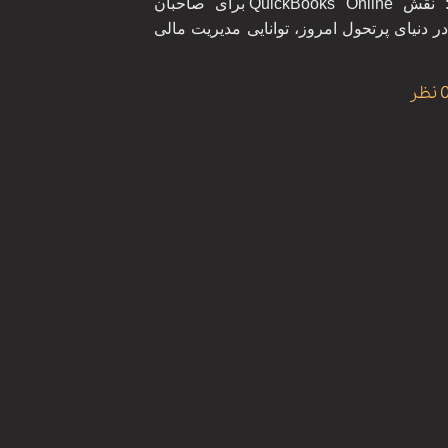
افزایش بهره‌وری کسب‌وکار: نقش QuickBooks Online برای صاحبان
ر دنیای پرتحول امروز، توانایی مدیریت مالی
 نظر